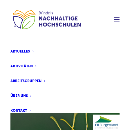
JAHRESKONGRESS
AKTUELLES
2024
AKTIVITÄTEN
Rückblick auf einen sehr erfolgreichen 2.
ARBEITSGRUPPEN
Jahreskongress des Bündnis Nachhaltige
Hochschulen in Eisenstadt
ÜBER UNS
KONTAKT