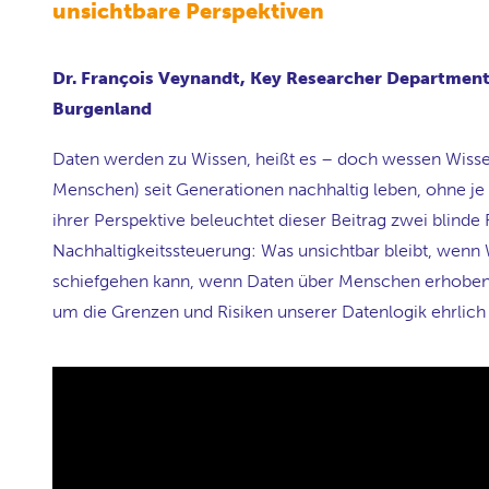
unsichtbare Perspektiven
Dr. François Veynandt, Key Researcher Departmen
Burgenland
Daten werden zu Wissen, heißt es – doch wessen Wissen
Menschen) seit Generationen nachhaltig leben, ohne j
ihrer Perspektive beleuchtet dieser Beitrag zwei blinde
Nachhaltigkeitssteuerung: Was unsichtbar bleibt, wenn Wi
schiefgehen kann, wenn Daten über Menschen erhoben w
um die Grenzen und Risiken unserer Datenlogik ehrlich