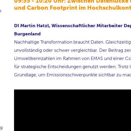
09:55 - 10:20 Uhr: Zwischen Datenlück
und Carbon Footprint im Hochschulkont
u
DI Martin Hatzl, Wissenschaftlicher Mitarbeiter 
Burgenland
Nachhaltige Transformation braucht Daten. Gleichzeit
unvollständig oder schwer vergleichbar. Der Beitrag ze
Umweltkennzahlen im Rahmen von EMAS und einer Cor
für strategische Entscheidungen genutzt werden. Trotz 
Grundlage, um Emissionsschwerpunkte sichtbar zu mac
ng