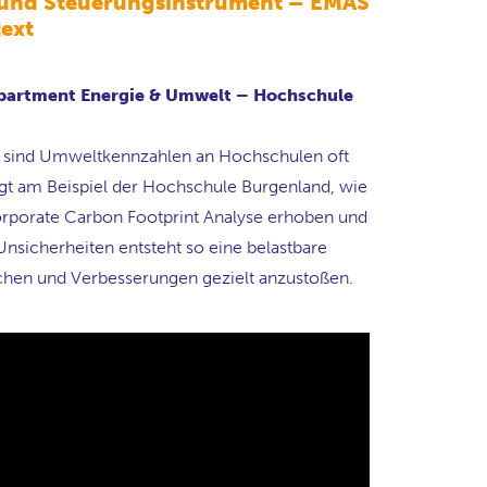
e und Steuerungsinstrument – EMAS
ext
Department Energie & Umwelt – Hochschule
ig sind Umweltkennzahlen an Hochschulen oft
igt am Beispiel der Hochschule Burgenland, wie
porate Carbon Footprint Analyse erhoben und
Unsicherheiten entsteht so eine belastbare
hen und Verbesserungen gezielt anzustoßen.