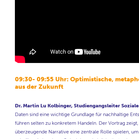
09:30- 09:55 Uhr: Optimistische, metaph
aus der Zukunft
Dr. Martin Lu Kolbinger, Studiengangsleiter Sozial
Daten sind eine wichtige Grundlage für nachhaltige E
führen selten zu konkretem Handeln. Der Vortrag zeigt
überzeugende Narrative eine zentrale Rolle spielen, um