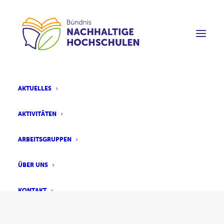
AKTUELLES
Impressum
Barrierefreiheit:
Erklärung
AKTIVITÄTEN
Rückmeldung geben
ARBEITSGRUPPEN
Bündnis Nachhaltige Hochschulen
info@nachhaltige-hochschulen.at
ÜBER UNS
KONTAKT