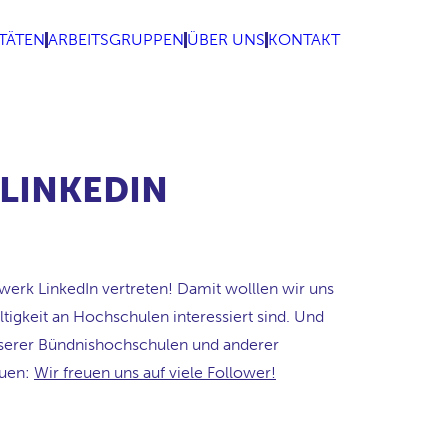
ITÄTEN
ARBEITSGRUPPEN
ÜBER UNS
KONTAKT
LINKEDIN
erk LinkedIn vertreten! Damit wolllen wir uns
igkeit an Hochschulen interessiert sind. Und
 unserer Bündnishochschulen und anderer
auen:
Wir freuen uns auf viele Follower!